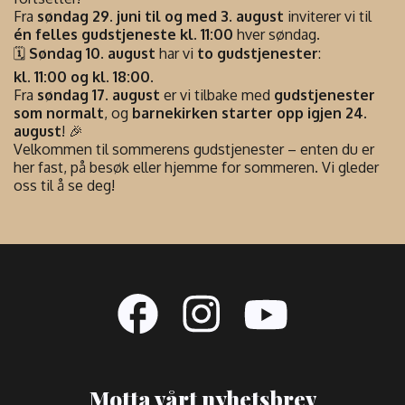
Fra
søndag 29. juni til og med 3. august
inviterer vi til
én felles gudstjeneste kl. 11:00
hver søndag.
🗓️
Søndag 10. august
har vi
to gudstjenester
:
kl. 11:00 og kl. 18:00
.
Fra
søndag 17. august
er vi tilbake med
gudstjenester
som normalt
, og
barnekirken starter opp igjen 24.
august
! 🎉
Velkommen til sommerens gudstjenester – enten du er
her fast, på besøk eller hjemme for sommeren. Vi gleder
oss til å se deg!
Motta vårt nyhetsbrev